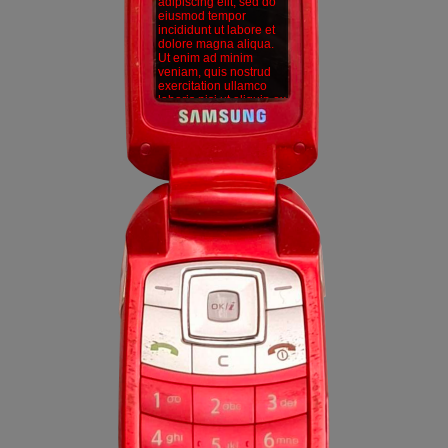
adipiscing elit, sed do
eiusmod tempor
incididunt ut labore et
dolore magna aliqua.
Ut enim ad minim
veniam, quis nostrud
exercitation ullamco
laboris nisi ut aliquip ex
ea commodo
consequat. Duis aute
irure dolor in
reprehenderit in
voluptate velit esse
cillum dolore eu fugiat
nulla pariatur.
Excepteur sint
occaecat cupidatat non
proident, sunt in culpa
qui officia deserunt
mollit anim id est
laborum.