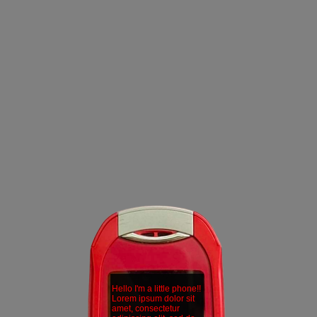
Hello I'm a little phone!!
Lorem ipsum dolor sit
amet, consectetur